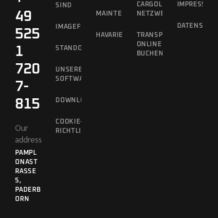
CARGOLINE
IMPRESSUM
SIND
49
MAINTENANCE
NETZWERK
DATENSCHU
IMAGEFILM
525
HAVARIEKONZEPT
TRANSPORTE
ONLINE
1
STANDORTVORTEILE
BUCHEN
720
UNSERE
SOFTWARE
7-
815
DOWNLOADS
COOKIE-
Our
RICHTLINIE
address
PAMPL
ONAST
RASSE 5
,
PADERB
ORN