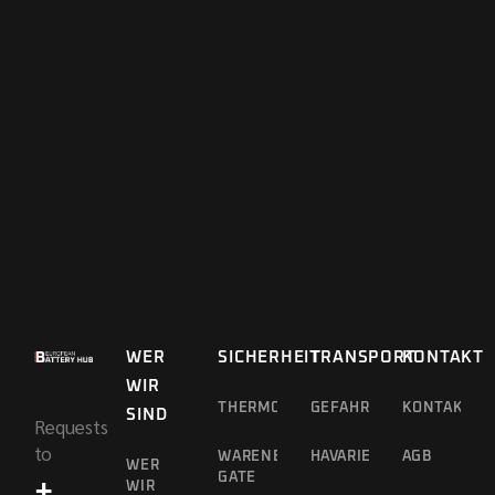
WER
SICHERHEIT
TRANSPORT
KONTAKT
WIR
THERMOGRAFIEDROHNE
GEFAHRGUTTRANSPORT
KONTAKT
SIND
Requests
to
WARENEINGANGS-
HAVARIEKONZEPT
AGB
WER
GATE
+
WIR