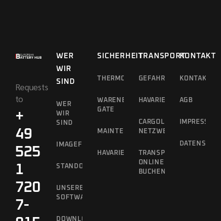
WER
SICHERHEIT
TRANSPORT
KONTAKT
WIR
THERMOGRAFIEDROHNE
GEFAHRGUTTRANSPORT
KONTAKT
SIND
Requests
to
WARENEINGANGS-
HAVARIEKONZEPT
AGB
WER
GATE
+
WIR
CARGOLINE
IMPRESSUM
SIND
49
MAINTENANCE
NETZWERK
DATENSCHU
IMAGEFILM
525
HAVARIEKONZEPT
TRANSPORTE
ONLINE
1
STANDORTVORTEILE
BUCHEN
720
UNSERE
SOFTWARE
7-
DOWNLOADS