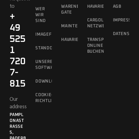
to
WARENEINGANGS-
HAVARIEKONZEPT
AGB
WER
GATE
+
WIR
CARGOLINE
IMPRESSUM
SIND
49
MAINTENANCE
NETZWERK
DATENSCHU
IMAGEFILM
525
HAVARIEKONZEPT
TRANSPORTE
ONLINE
1
STANDORTVORTEILE
BUCHEN
720
UNSERE
SOFTWARE
7-
815
DOWNLOADS
COOKIE-
Our
RICHTLINIE
address
PAMPL
ONAST
RASSE 5
,
PADERB