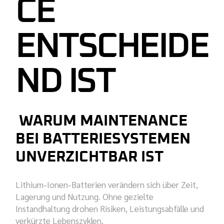
CE
ENTSCHEIDE
ND IST
WARUM
MAINTENANCE
BEI BATTERIESYSTEMEN
UNVERZICHTBAR IST
Lithium-Ionen-Batterien verändern sich über Zeit,
Lagerung und Nutzung. Ohne gezielte
Instandhaltung drohen Risiken, Leistungsabfälle und
verkürzte Lebenszyklen.