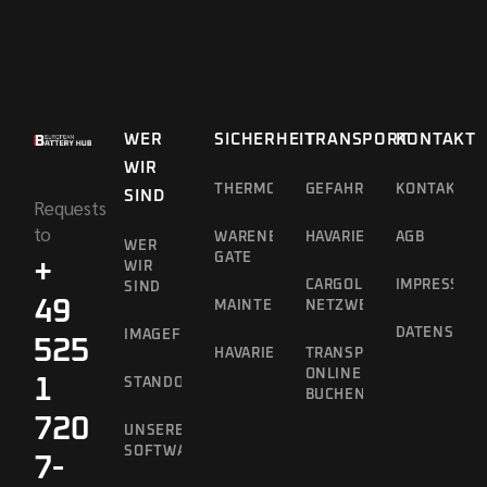
WER
SICHERHEIT
TRANSPORT
KONTAKT
WIR
THERMOGRAFIEDROHNE
GEFAHRGUTTRANSPORT
KONTAKT
SIND
Requests
to
WARENEINGANGS-
HAVARIEKONZEPT
AGB
WER
GATE
+
WIR
CARGOLINE
IMPRESSUM
SIND
49
MAINTENANCE
NETZWERK
DATENSCHU
IMAGEFILM
525
HAVARIEKONZEPT
TRANSPORTE
ONLINE
1
STANDORTVORTEILE
BUCHEN
720
UNSERE
SOFTWARE
7-