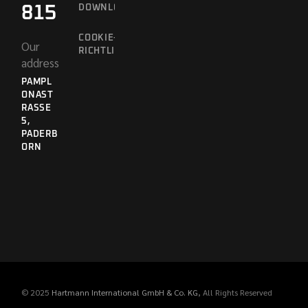
815
DOWNLOADS
COOKIE-
Our
RICHTLINIE
address
PAMPL
ONAST
RASSE 5
,
PADERB
ORN
© 2025
Hartmann International GmbH & Co. KG
, All Rights Reserved