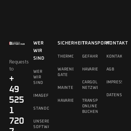
WER
SICHERHEIT
TRANSPORT
KONTAKT
WIR
THERMOGRAFIEDROHNE
GEFAHRGUTTRANSPORT
KONTAKT
SIND
Requests
to
WARENEINGANGS-
HAVARIEKONZEPT
AGB
WER
GATE
+
WIR
CARGOLINE
IMPRESSUM
SIND
49
MAINTENANCE
NETZWERK
DATENSCHU
IMAGEFILM
525
HAVARIEKONZEPT
TRANSPORTE
ONLINE
1
STANDORTVORTEILE
BUCHEN
720
UNSERE
SOFTWARE