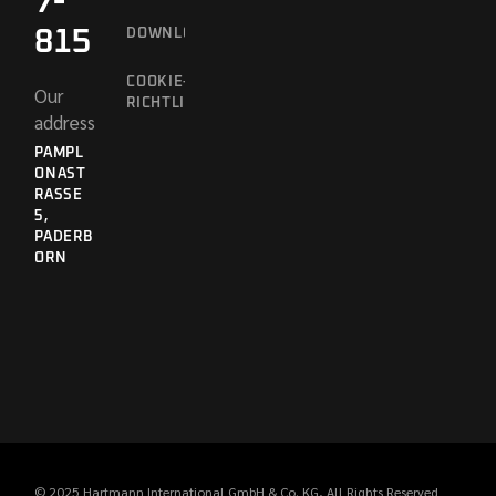
7-
815
DOWNLOADS
COOKIE-
Our
RICHTLINIE
address
PAMPL
ONAST
RASSE 5
,
PADERB
ORN
© 2025
Hartmann International GmbH & Co. KG
, All Rights Reserved